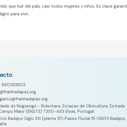
ido que huir del país, casi todos mujeres y niños. Es clave garan
igno para vivir…
acto
4 690382603
o@frainhadapaz.org
ganto@frainhadapaz.org
dade do Reguengo - Bolschare, Esta¢ao de Olivicultura. Estrada
Campo Maior (EN373) 7350-443 Elvas, Portugal
ficio Badajoz Siglo XXI (planta 15)-Paseo Fluvial 15-06011 Badajoz,
aña