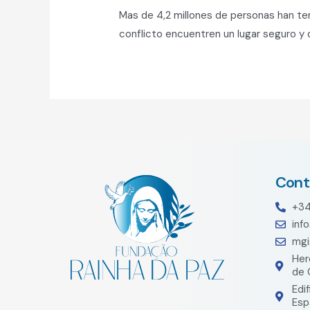
Mas de 4,2 millones de personas han ten
conflicto encuentren un lugar seguro y d
Cont
+3
inf
mgi
Her
de 
Edi
Esp