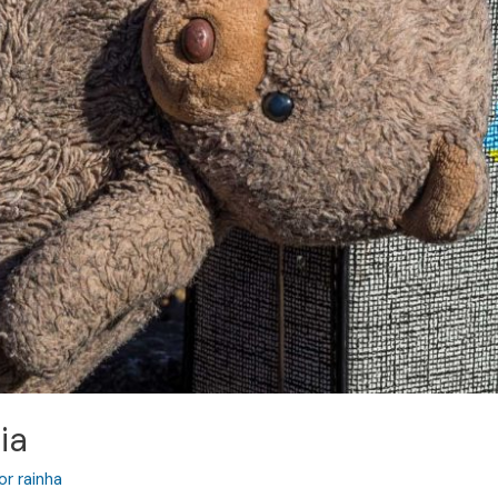
ia
or
rainha